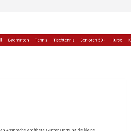
l
Badminton
Tennis
Tischtennis
Senioren 50+
Kurse
K
zen Ansprache eröffnete Günter Hornung die kleine