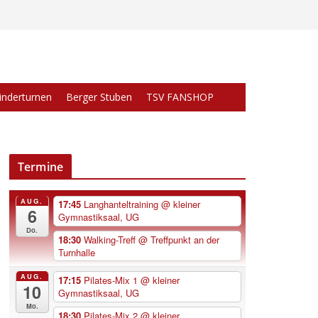
inderturnen
Berger Stuben
TSV FANSHOP
Termine
AUG.
17:45
Langhanteltraining
@ kleiner
6
Gymnastiksaal, UG
Do.
18:30
Walking-Treff
@ Treffpunkt an der
Turnhalle
AUG.
17:15
Pilates-Mix 1
@ kleiner
10
Gymnastiksaal, UG
Mo.
18:30
Pilates-Mix 2
@ kleiner