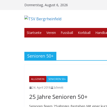
Zum
Donnerstag, August 6, 2026
Inhalt
springen
Startseite
Verein
Fussball
Korbball
Handbal
Senioren 50+
ALLGEMEIN
SENIOREN 50+
24. April 2018
Schmitt
25 Jahre Senioren 50+
Senioren feiern 25jähriges Bestehen Mit einer kur