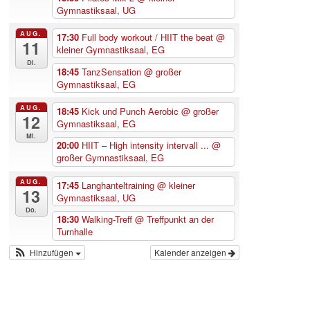
Gymnastiksaal, UG
AUG.
17:30
Full body workout / HIIT the beat
@
11
kleiner Gymnastiksaal, EG
Di.
18:45
TanzSensation
@ großer
Gymnastiksaal, EG
AUG.
18:45
Kick und Punch Aerobic
@ großer
12
Gymnastiksaal, EG
Mi.
20:00
HIIT – High intensity intervall ...
@
großer Gymnastiksaal, EG
AUG.
17:45
Langhanteltraining
@ kleiner
13
Gymnastiksaal, UG
Do.
18:30
Walking-Treff
@ Treffpunkt an der
Turnhalle
Hinzufügen
Kalender anzeigen