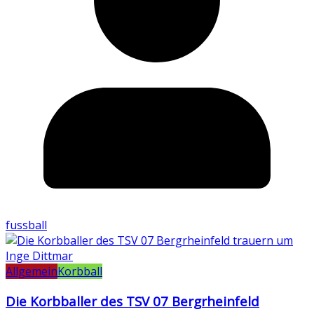
fussball
Allgemein
Korbball
Die Korbballer des TSV 07 Bergrheinfeld