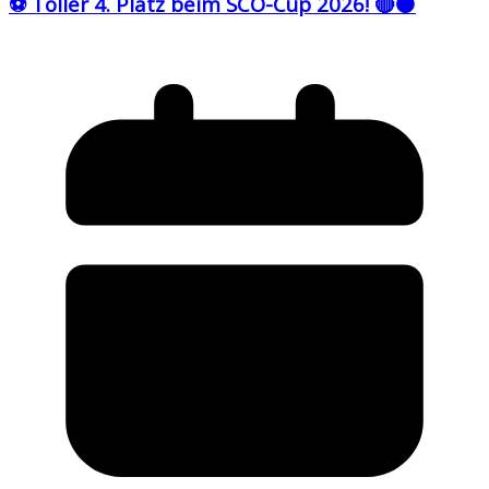
⚽ Toller 4. Platz beim SCO-Cup 2026! 🔴⚫