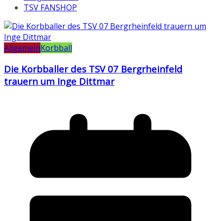
TSV FANSHOP
Allgemein
Korbball
Die Korbballer des TSV 07 Bergrheinfeld
trauern um Inge Dittmar