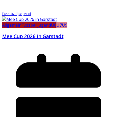
fussballjugend
Allgemein
Fussballjugend
U6
U7
U9
Mee Cup 2026 in Garstadt