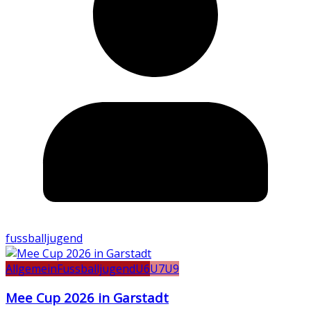
fussballjugend
Allgemein
Fussballjugend
U6
U7
U9
Mee Cup 2026 in Garstadt