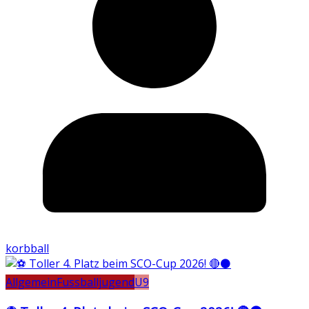
korbball
Allgemein
Fussballjugend
U9