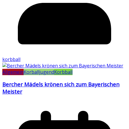
korbball
Allgemein
Korballjugend
Korbball
Bercher Mädels krönen sich zum Bayerischen
Meister