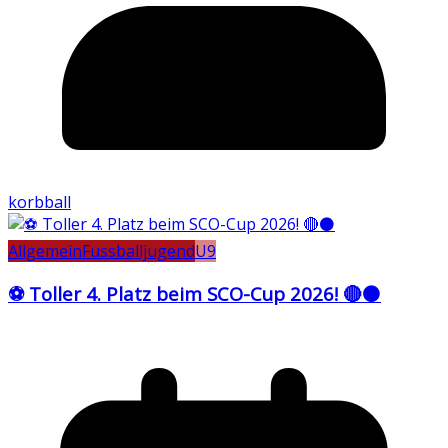
korbball
Allgemein
Fussballjugend
U9
⚽ Toller 4. Platz beim SCO-Cup 2026! 🔴⚫