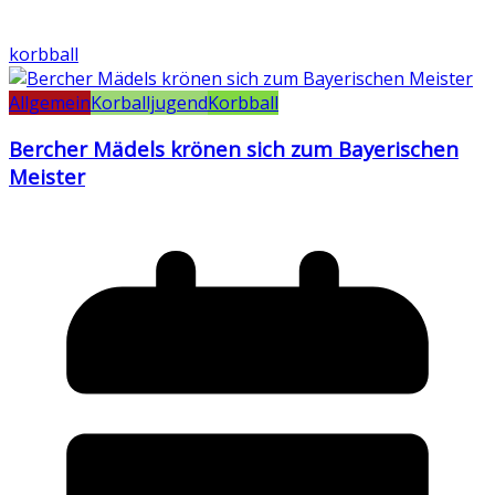
korbball
Allgemein
Korballjugend
Korbball
Bercher Mädels krönen sich zum Bayerischen
Meister