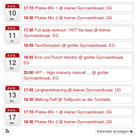
AUG.
17:15
Pilates-Mix 1
@ kleiner Gymnastiksaal, UG
10
18:30
Pilates-Mix 2
@ kleiner Gymnastiksaal, UG
Mo.
AUG.
17:30
Full body workout / HIIT the beat
@ kleiner
11
Gymnastiksaal, EG
Di.
18:45
TanzSensation
@ großer Gymnastiksaal, EG
AUG.
18:45
Kick und Punch Aerobic
@ großer Gymnastiksaal,
12
EG
Mi.
20:00
HIIT – High intensity intervall ...
@ großer
Gymnastiksaal, EG
AUG.
17:45
Langhanteltraining
@ kleiner Gymnastiksaal, UG
13
18:30
Walking-Treff
@ Treffpunkt an der Turnhalle
Do.
AUG.
17:15
Pilates-Mix 1
@ kleiner Gymnastiksaal, UG
17
18:30
Pilates-Mix 2
@ kleiner Gymnastiksaal, UG
Mo.
Kalender anzeigen