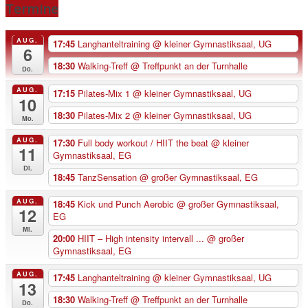
Termine
AUG.
17:45
Langhanteltraining
@ kleiner Gymnastiksaal, UG
6
18:30
Walking-Treff
@ Treffpunkt an der Turnhalle
Do.
AUG.
17:15
Pilates-Mix 1
@ kleiner Gymnastiksaal, UG
10
18:30
Pilates-Mix 2
@ kleiner Gymnastiksaal, UG
Mo.
AUG.
17:30
Full body workout / HIIT the beat
@ kleiner
11
Gymnastiksaal, EG
Di.
18:45
TanzSensation
@ großer Gymnastiksaal, EG
AUG.
18:45
Kick und Punch Aerobic
@ großer Gymnastiksaal,
12
EG
Mi.
20:00
HIIT – High intensity intervall ...
@ großer
Gymnastiksaal, EG
AUG.
17:45
Langhanteltraining
@ kleiner Gymnastiksaal, UG
13
18:30
Walking-Treff
@ Treffpunkt an der Turnhalle
Do.