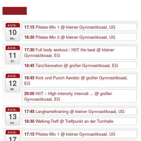
Termine
AUG.
17:15
Pilates-Mix 1
@ kleiner Gymnastiksaal, UG
10
18:30
Pilates-Mix 2
@ kleiner Gymnastiksaal, UG
Mo.
AUG.
17:30
Full body workout / HIIT the beat
@ kleiner
11
Gymnastiksaal, EG
Di.
18:45
TanzSensation
@ großer Gymnastiksaal, EG
AUG.
18:45
Kick und Punch Aerobic
@ großer Gymnastiksaal,
12
EG
Mi.
20:00
HIIT – High intensity intervall ...
@ großer
Gymnastiksaal, EG
AUG.
17:45
Langhanteltraining
@ kleiner Gymnastiksaal, UG
13
18:30
Walking-Treff
@ Treffpunkt an der Turnhalle
Do.
AUG.
17:15
Pilates-Mix 1
@ kleiner Gymnastiksaal, UG
17