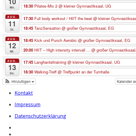
10
18:30
Pilates-Mix 2
@ kleiner Gymnastiksaal, UG
Mo.
AUG.
17:30
Full body workout / HIIT the beat
@ kleiner Gymnastiksaa
11
18:45
TanzSensation
@ großer Gymnastiksaal, EG
Di.
AUG.
18:45
Kick und Punch Aerobic
@ großer Gymnastiksaal, EG
12
20:00
HIIT – High intensity intervall ...
@ großer Gymnastiksaal
Mi.
AUG.
17:45
Langhanteltraining
@ kleiner Gymnastiksaal, UG
13
18:30
Walking-Treff
@ Treffpunkt an der Turnhalle
Do.
Hinzufügen
Kalender a
Kontakt
Impressum
Datenschutzerklärung