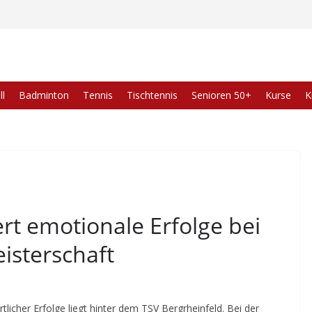
l
Badminton
Tennis
Tischtennis
Senioren 50+
Kurse
K
ert emotionale Erfolge bei
isterschaft
icher Erfolge liegt hinter dem TSV Bergrheinfeld. Bei der