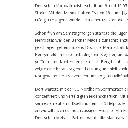
Deutschen Korbballmeisterschaft am 9. und 10.05.2
Stärke. Mit den Mannschaften Frauen 18+ und Jug
Erfolg: Die Jugend wurde Deutscher Meister, die F
Schon früh am Samstagmorgen startete die Jugend
Nervosität war den Bercher Mädels zunächst anz
geschlagen geben musste. Doch die Mannschaft b
Heiligenfelde musste unbedingt ein Sieg her, um d
gefürchteten Kontern erspielte sich Bergrheinfel
zeigte eine herausragende Leistung und hielt zahl
Rot gewann der TSV verdient und zog ins Halbfinal
Dort wartete mit der SG Nordheim/Sommerach ein 
konzentriert und verteidigten leidenschaftlich. Mit
kam es erneut zum Duell mit dem TuS Helpup. Mit
entwickelte sich ein hochklassiges Endspiel. Am En
Deutschen Meister. Betreut wurde die Mannschaft 