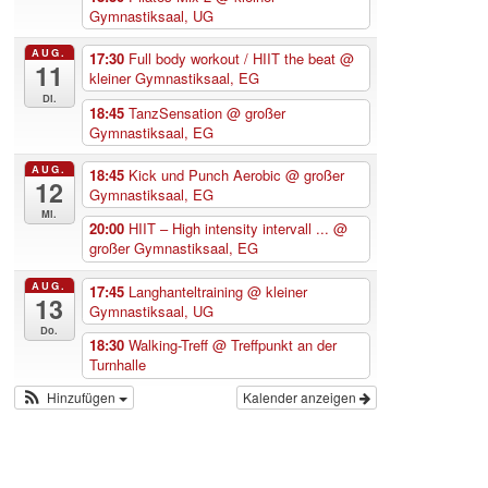
Gymnastiksaal, UG
AUG.
17:30
Full body workout / HIIT the beat
@
11
kleiner Gymnastiksaal, EG
Di.
18:45
TanzSensation
@ großer
Gymnastiksaal, EG
AUG.
18:45
Kick und Punch Aerobic
@ großer
12
Gymnastiksaal, EG
Mi.
20:00
HIIT – High intensity intervall ...
@
großer Gymnastiksaal, EG
AUG.
17:45
Langhanteltraining
@ kleiner
13
Gymnastiksaal, UG
Do.
18:30
Walking-Treff
@ Treffpunkt an der
Turnhalle
Hinzufügen
Kalender anzeigen