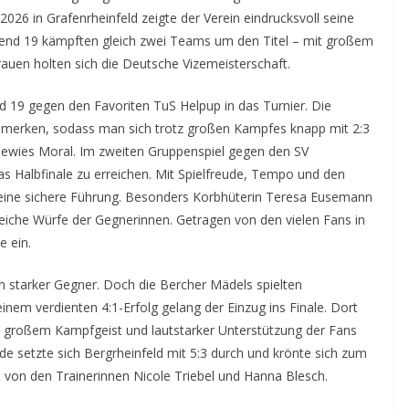
026 in Grafenrheinfeld zeigte der Verein eindrucksvoll seine
end 19 kämpften gleich zwei Teams um den Titel – mit großem
rauen holten sich die Deutsche Vizemeisterschaft.
 19 gegen den Favoriten TuS Helpup in das Turnier. Die
umerken, sodass man sich trotz großen Kampfes knapp mit 2:3
ewies Moral. Im zweiten Gruppenspiel gegen den SV
as Halbfinale zu erreichen. Mit Spielfreude, Tempo und den
d eine sichere Führung. Besonders Korbhüterin Teresa Eusemann
reiche Würfe der Gegnerinnen. Getragen von den vielen Fans in
e ein.
starker Gegner. Doch die Bercher Mädels spielten
 einem verdienten 4:1-Erfolg gelang der Einzug ins Finale. Dort
 großem Kampfgeist und lautstarker Unterstützung der Fans
de setzte sich Bergrheinfeld mit 5:3 durch und krönte sich zum
von den Trainerinnen Nicole Triebel und Hanna Blesch.