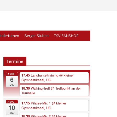
inderturnen
Berger Stuben
TSV FANSHOP
Termine
AUG.
17:45
Langhanteltraining
@ kleiner
6
Gymnastiksaal, UG
Do.
18:30
Walking-Treff
@ Treffpunkt an der
Turnhalle
AUG.
17:15
Pilates-Mix 1
@ kleiner
10
Gymnastiksaal, UG
Mo.
18:30
Pilates-Mix 2
@ kleiner