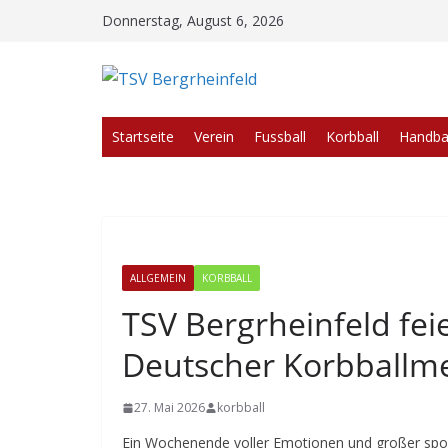
Zum
Donnerstag, August 6, 2026
Inhalt
springen
Startseite
Verein
Fussball
Korbball
Handbal
ALLGEMEIN
KORBBALL
TSV Bergrheinfeld fei
Deutscher Korbballme
27. Mai 2026
korbball
Ein Wochenende voller Emotionen und großer sportl