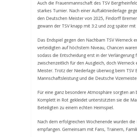
Auch die Frauenmannschaft des TSV Bergrheinfeld 
starkes Turnier. Nach einer Auftaktniederlage ge
den Deutschen Meister von 2025, Findorff Bremen,
gewann der TSV knapp mit 3:2 und zog später mit e
Das Endspiel gegen den Nachbarn TSV Werneck ent
verteidigten auf höchstem Niveau, Chancen waren a
sodass die Entscheidung erst in der Verlängerung f
zwischenzeitlich für den Ausgleich, doch Werneck e
Meister. Trotz der Niederlage überwog beim TSV B
Mannschaftsleistung und die Deutsche Vizemeister
Für eine ganz besondere Atmosphäre sorgten an b
Komplett in Rot gekleidet unterstützten sie die M
Beteiligten zu einem echten Heimspiel.
Nach dem erfolgreichen Wochenende wurden die M
empfangen. Gemeinsam mit Fans, Trainern, Familie