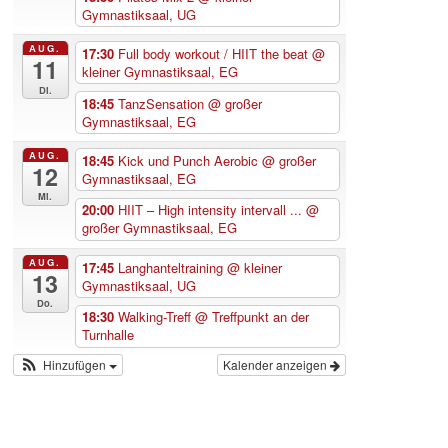
Gymnastiksaal, UG
AUG.
17:30
Full body workout / HIIT the beat
@
11
kleiner Gymnastiksaal, EG
Di.
18:45
TanzSensation
@ großer
Gymnastiksaal, EG
AUG.
18:45
Kick und Punch Aerobic
@ großer
12
Gymnastiksaal, EG
Mi.
20:00
HIIT – High intensity intervall ...
@
großer Gymnastiksaal, EG
AUG.
17:45
Langhanteltraining
@ kleiner
13
Gymnastiksaal, UG
Do.
18:30
Walking-Treff
@ Treffpunkt an der
Turnhalle
Hinzufügen
Kalender anzeigen