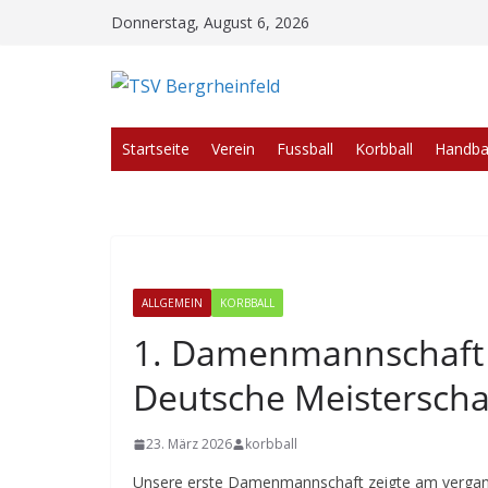
Zum
Donnerstag, August 6, 2026
Inhalt
springen
Startseite
Verein
Fussball
Korbball
Handbal
ALLGEMEIN
KORBBALL
1. Damenmannschaft qu
Deutsche Meisterscha
23. März 2026
korbball
Unsere erste Damenmannschaft zeigte am vergang