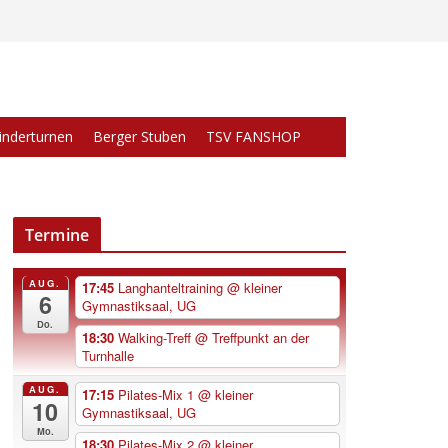
inderturnen
Berger Stuben
TSV FANSHOP
Termine
AUG.
17:45
Langhanteltraining
@ kleiner
6
Gymnastiksaal, UG
Do.
18:30
Walking-Treff
@ Treffpunkt an der
Turnhalle
AUG.
17:15
Pilates-Mix 1
@ kleiner
10
Gymnastiksaal, UG
Mo.
18:30
Pilates-Mix 2
@ kleiner