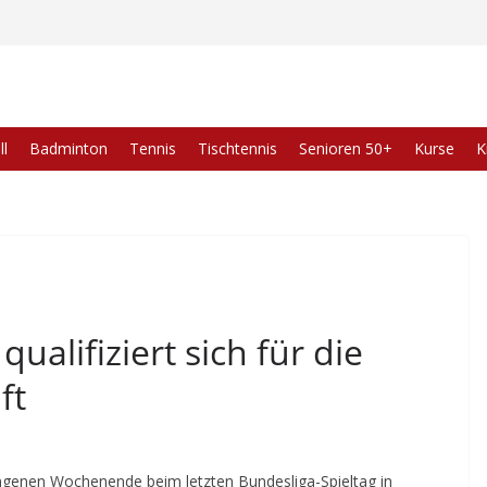
l
Badminton
Tennis
Tischtennis
Senioren 50+
Kurse
K
alifiziert sich für die
ft
enen Wochenende beim letzten Bundesliga-Spieltag in