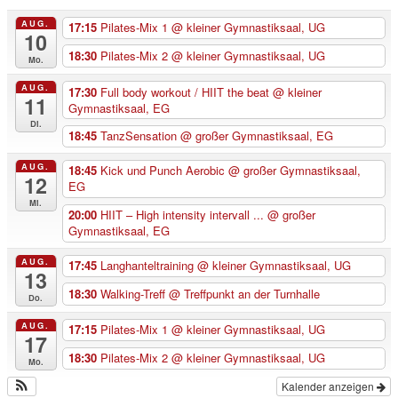
AUG.
17:15
Pilates-Mix 1
@ kleiner Gymnastiksaal, UG
10
18:30
Pilates-Mix 2
@ kleiner Gymnastiksaal, UG
Mo.
AUG.
17:30
Full body workout / HIIT the beat
@ kleiner
11
Gymnastiksaal, EG
Di.
18:45
TanzSensation
@ großer Gymnastiksaal, EG
AUG.
18:45
Kick und Punch Aerobic
@ großer Gymnastiksaal,
12
EG
Mi.
20:00
HIIT – High intensity intervall ...
@ großer
Gymnastiksaal, EG
AUG.
17:45
Langhanteltraining
@ kleiner Gymnastiksaal, UG
13
18:30
Walking-Treff
@ Treffpunkt an der Turnhalle
Do.
AUG.
17:15
Pilates-Mix 1
@ kleiner Gymnastiksaal, UG
17
18:30
Pilates-Mix 2
@ kleiner Gymnastiksaal, UG
Mo.
Kalender anzeigen