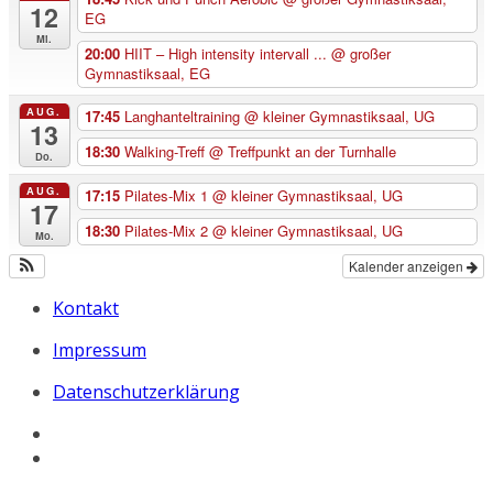
12
EG
Mi.
20:00
HIIT – High intensity intervall ...
@ großer
Gymnastiksaal, EG
AUG.
17:45
Langhanteltraining
@ kleiner Gymnastiksaal, UG
13
18:30
Walking-Treff
@ Treffpunkt an der Turnhalle
Do.
AUG.
17:15
Pilates-Mix 1
@ kleiner Gymnastiksaal, UG
17
18:30
Pilates-Mix 2
@ kleiner Gymnastiksaal, UG
Mo.
Kalender anzeigen
Kontakt
Impressum
Datenschutzerklärung