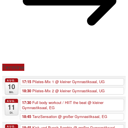
Termine
AUG.
17:15
Pilates-Mix 1
@ kleiner Gymnastiksaal, UG
10
18:30
Pilates-Mix 2
@ kleiner Gymnastiksaal, UG
Mo.
AUG.
17:30
Full body workout / HIIT the beat
@ kleiner
11
Gymnastiksaal, EG
Di.
18:45
TanzSensation
@ großer Gymnastiksaal, EG
AUG.
18:45
Kick und Punch Aerobic
@ großer Gymnastiksaal,